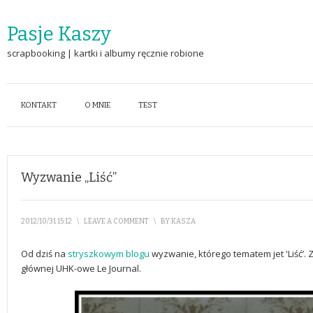
Pasje Kaszy
scrapbooking | kartki i albumy ręcznie robione
KONTAKT
O MNIE
TEST
Wyzwanie „Liść”
2012/10/31 15:12
\
LEAVE A COMMENT
\
BY
KASZA
Od dziś na
stryszkowym blogu
wyzwanie, którego tematem jet 'Liść’. Z
głównej UHK-owe Le Journal.