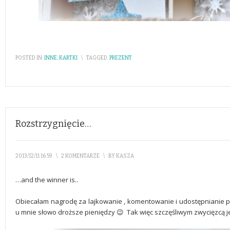
POSTED IN:
INNE
,
KARTKI
\
TAGGED:
PREZENT
Rozstrzygnięcie…
2013/12/11 16:59
\
2 KOMENTARZE
\
BY
KASZA
…and the winner is..
Obiecałam nagrodę za lajkowanie , komentowanie i udostępnianie po
u mnie słowo droższe pieniędzy 😉 Tak więc szczęśliwym zwycięzcą 