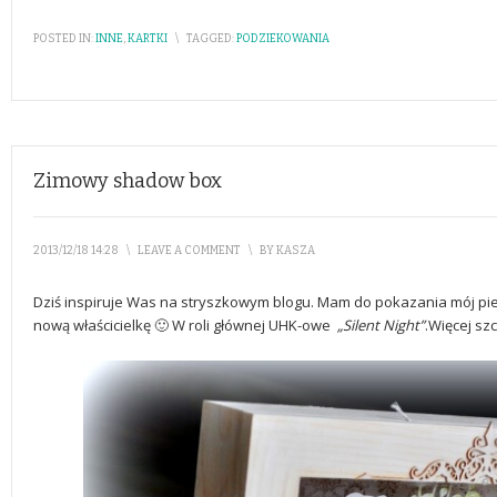
POSTED IN:
INNE
,
KARTKI
\
TAGGED:
PODZIEKOWANIA
Zimowy shadow box
2013/12/18 14:28
\
LEAVE A COMMENT
\
BY
KASZA
Dziś inspiruje Was na stryszkowym blogu. Mam do pokazania mój pie
nową właścicielkę 🙂 W roli głównej UHK-owe
„Silent Night”
.Więcej s