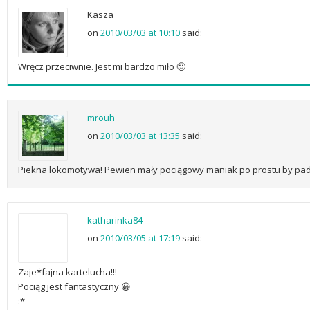
Kasza
on
2010/03/03 at 10:10
said:
Wręcz przeciwnie. Jest mi bardzo miło 🙂
mrouh
on
2010/03/03 at 13:35
said:
Piekna lokomotywa! Pewien mały pociągowy maniak po prostu by padł
katharinka84
on
2010/03/05 at 17:19
said:
Zaje*fajna kartelucha!!!
Pociąg jest fantastyczny 😀
:*