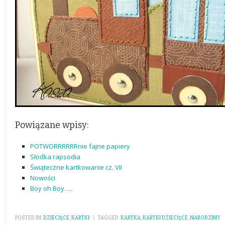
Powiązane wpisy:
POTWORRRRRRnie fajne papiery
Słodka rapsodia
Świąteczne kartkowanie cz. VII
Nowości
Boy oh Boy…..
POSTED IN:
DZIECIĘCE
,
KARTKI
\
TAGGED:
KARTKA
,
KARTKI DZIECIĘCE
,
NARODZINY