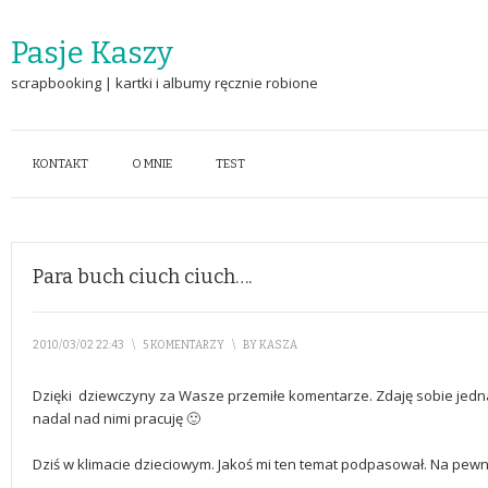
Pasje Kaszy
scrapbooking | kartki i albumy ręcznie robione
KONTAKT
O MNIE
TEST
Para buch ciuch ciuch….
2010/03/02 22:43
\
5 KOMENTARZY
\
BY
KASZA
Dzięki dziewczyny za Wasze przemiłe komentarze. Zdaję sobie jedna
nadal nad nimi pracuję 🙂
Dziś w klimacie dzieciowym. Jakoś mi ten temat podpasował. Na pewn