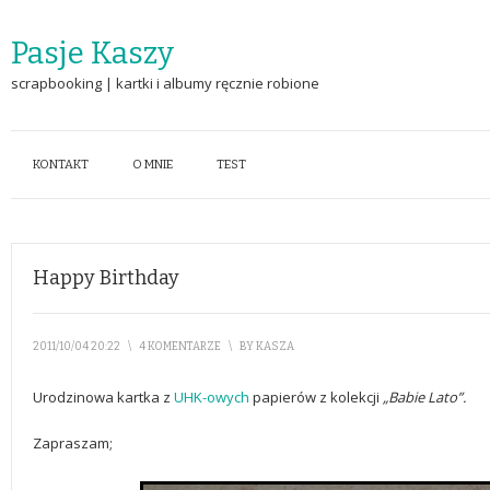
Pasje Kaszy
scrapbooking | kartki i albumy ręcznie robione
KONTAKT
O MNIE
TEST
Happy Birthday
2011/10/04 20:22
\
4 KOMENTARZE
\
BY
KASZA
Urodzinowa kartka z
UHK-owych
papierów z kolekcji
„Babie Lato”.
Zapraszam;