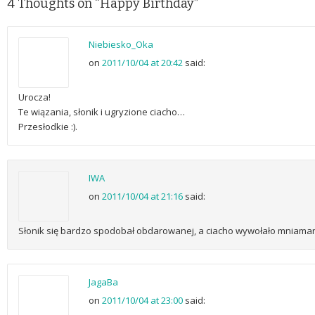
4 Thoughts on “
Happy Birthday
”
Niebiesko_Oka
on
2011/10/04 at 20:42
said:
Urocza!
Te wiązania, słonik i ugryzione ciacho…
Przesłodkie :).
IWA
on
2011/10/04 at 21:16
said:
Słonik się bardzo spodobał obdarowanej, a ciacho wywołało mniaman
JagaBa
on
2011/10/04 at 23:00
said: