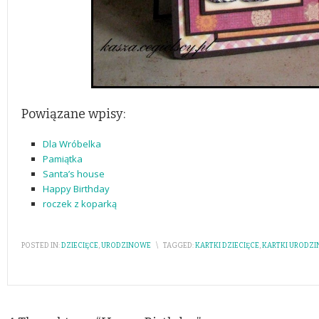
Powiązane wpisy:
Dla Wróbelka
Pamiątka
Santa’s house
Happy Birthday
roczek z koparką
POSTED IN:
DZIECIĘCE
,
URODZINOWE
\
TAGGED:
KARTKI DZIECIĘCE
,
KARTKI URODZ