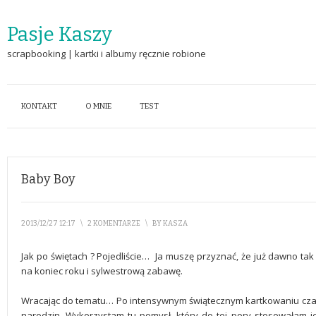
Pasje Kaszy
scrapbooking | kartki i albumy ręcznie robione
KONTAKT
O MNIE
TEST
Baby Boy
2013/12/27 12:17
\
2 KOMENTARZE
\
BY
KASZA
Jak po świętach ? Pojedliście… Ja muszę przyznać, że już dawno ta
na koniec roku i sylwestrową zabawę.
Wracając do tematu… Po intensywnym świątecznym kartkowaniu czas
narodzin. Wykorzystam tu pomysł, który do tej pory stosowałam 