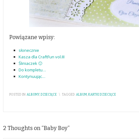
Powiązane wpisy:
słonecznie
Kasza dla CraftFun vol.III
Śliniaczek 🙂
Do kompletu…
Kontynuując…
POSTED IN:
ALBUMY
,
DZIECIĘCE
\
TAGGED:
ALBUM
,
KARTKI DZIECIĘCE
2 Thoughts on “
Baby Boy
”